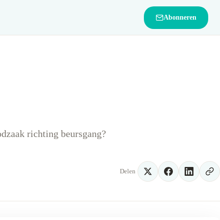
Abonneren
odzaak richting beursgang?
Delen