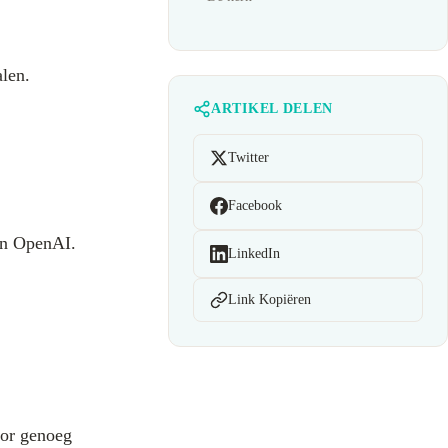
len.
ARTIKEL DELEN
Twitter
Facebook
an OpenAI.
LinkedIn
Link Kopiëren
tor genoeg